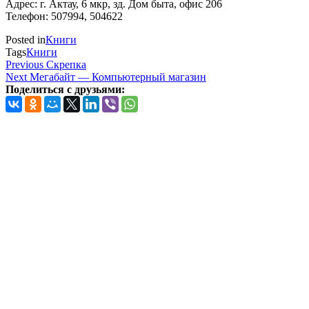
Адрес: г. Актау, 6 мкр, зд. Дом быта, офис 206
Телефон: 507994, 504622
Posted in
Книги
Tags
Книги
Навигация
Previous
Previous
Скрепка
Post
Next
Next
Мегабайт — Компьютерный магазин
по
Post
Поделиться с друзьями:
записям