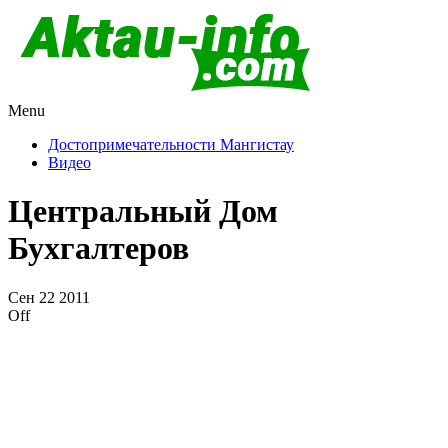
Menu
Актау и Мангистау
Про город Актау и Мангистаускую область, западный
Казахстан
Достопримечательности Мангистау
Видео
Центральный Дом
Бухгалтеров
Сен
22
2011
Off