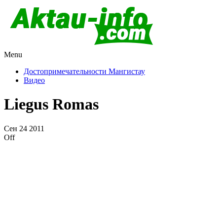
Menu
Актау и Мангистау
Про город Актау и Мангистаускую область, западный
Казахстан
Достопримечательности Мангистау
Видео
Liegus Romas
Сен
24
2011
Off