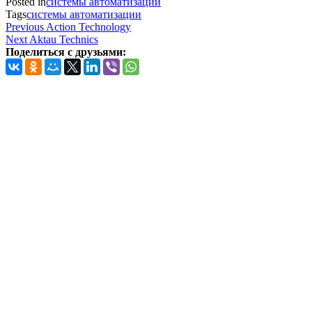
Posted in
системы автоматизации
Tags
системы автоматизации
Навигация
Previous
Previous
Action Technology
Post
Next
Next
Aktau Technics
по
Post
Поделиться с друзьями:
записям