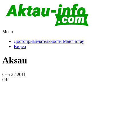
Menu
Актау и Мангистау
Про город Актау и Мангистаускую область, западный
Казахстан
Достопримечательности Мангистау
Видео
Aksau
Сен
22
2011
Off