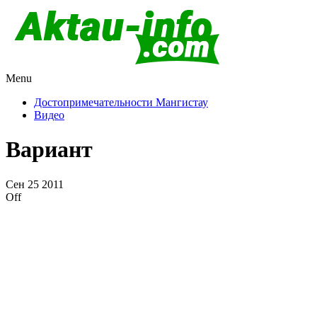
Menu
Актау и Мангистау
Про город Актау и Мангистаускую область, западный
Казахстан
Достопримечательности Мангистау
Видео
Вариант
Сен
25
2011
Off