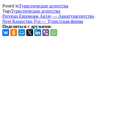
Posted in
Туристические агентства
Tags
Туристические агентства
Навигация
Previous
Previous
Евровояж Актау — Авиатурагентство
Post
Next
Next
Казахстан-Тур — Туристская фирма
по
Post
Поделиться с друзьями:
записям