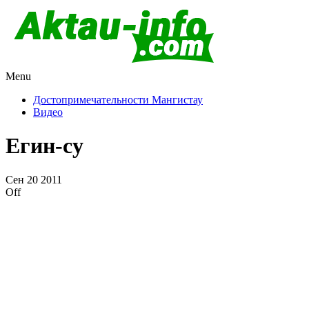
Menu
Актау и Мангистау
Про город Актау и Мангистаускую область, западный
Казахстан
Достопримечательности Мангистау
Видео
Егин-су
Сен
20
2011
Off