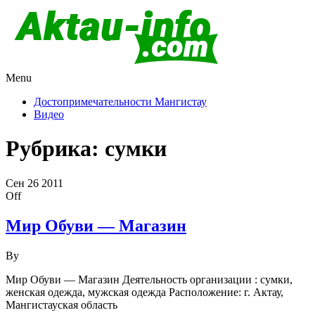
Menu
Актау и Мангистау
Про город Актау и Мангистаускую область, западный
Казахстан
Достопримечательности Мангистау
Видео
Рубрика:
сумки
Сен
26
2011
Off
Мир Обуви — Магазин
By
Мир Обуви — Магазин Деятельность организации : сумки,
женская одежда, мужская одежда Расположение: г. Актау,
Мангистауская область