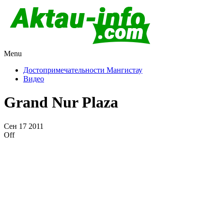
Menu
Актау и Мангистау
Про город Актау и Мангистаускую область, западный Казахста
Достопримечательности Мангистау
Видео
Grand Nur Plaza
Сен
17
2011
Off