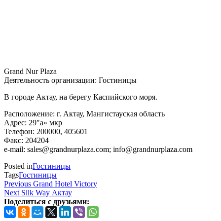
Grand Nur Plaza
Деятельность организации: Гостиницы
В городе Актау, на берегу Каспийского моря.
Расположение: г. Актау, Мангистауская область
Адрес: 29″а» мкр
Телефон: 200000, 405601
Факс: 204204
e-mail: sales@grandnurplaza.com; info@grandnurplaza.com
Posted in
Гостиницы
Tags
Гостиницы
Навигация
Previous
Previous
Grand Hotel Victory
Post
Next
Next
Silk Way Актау
по
Post
Поделиться с друзьями:
записям