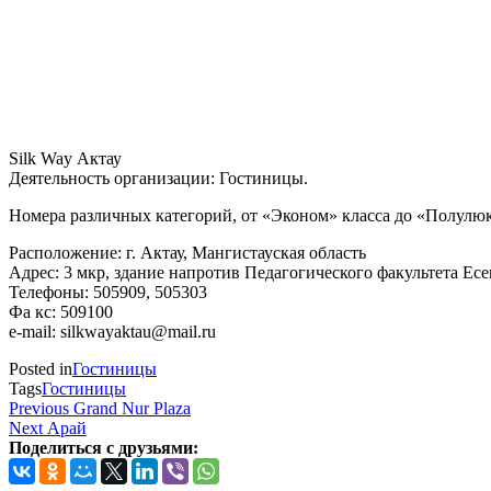
Silk Way Актау
Деятельность организации: Гостиницы.
Номера различных категорий, от «Эконом» класса до «Полулюк
Расположение: г. Актау, Мангистауская область
Адрес: 3 мкр, здание напротив Педагогического факультета Ес
Телефоны: 505909, 505303
Фа кс: 509100
e-mail: silkwayaktau@mail.ru
Posted in
Гостиницы
Tags
Гостиницы
Навигация
Previous
Previous
Grand Nur Plaza
Post
Next
Next
Арай
по
Post
Поделиться с друзьями:
записям