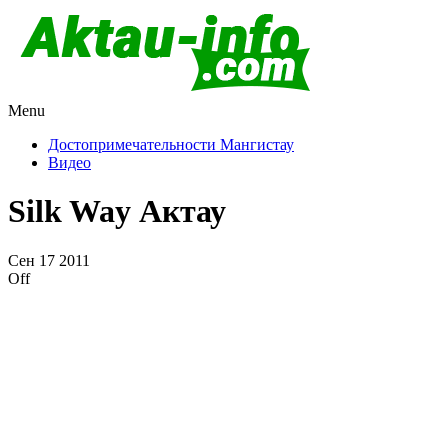
Menu
Актау и Мангистау
Про город Актау и Мангистаускую область, западный Казахста
Достопримечательности Мангистау
Видео
Silk Way Актау
Сен
17
2011
Off