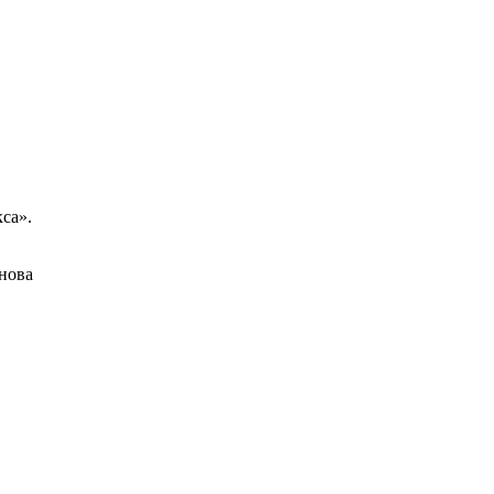
са».
енова