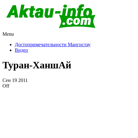
Menu
Актау и Мангистау
Про город Актау и Мангистаускую область, западный
Казахстан
Достопримечательности Мангистау
Видео
Туран-ХаншАй
Сен
19
2011
Off