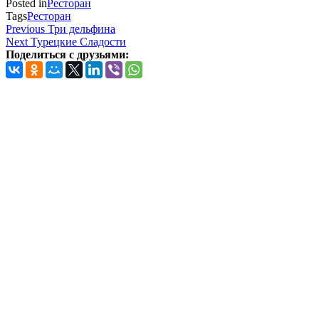
Posted in
Ресторан
Tags
Ресторан
Навигация
Previous
Previous
Три дельфина
Post
Next
Next
Турецкие Сладости
по
Post
Поделиться с друзьями:
записям