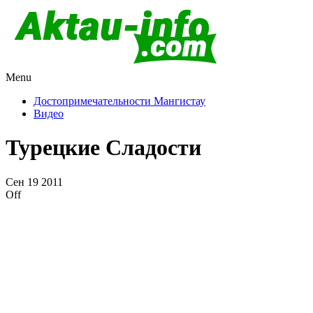
Menu
Актау и Мангистау
Про город Актау и Мангистаускую область, западный
Казахстан
Достопримечательности Мангистау
Видео
Турецкие Сладости
Сен
19
2011
Off