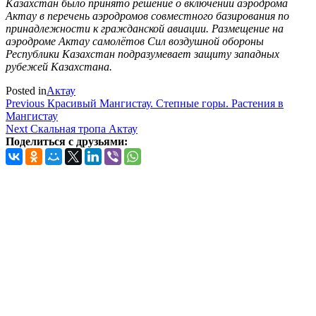
Казахстан было принято решение о включении аэродрома
Актау в перечень аэродромов совместного базирования по
принадлежности к гражданской авиации. Размещение на
аэродроме Актау самолётов Сил воздушной обороны
Республики Казахстан подразумевает защиту западных
рубежей Казахстана.
Posted in
Актау
Навигация
Previous
Previous
Красивый Мангистау. Степные горы. Растения в
Post
Мангистау
по
Next
Next
Скальная тропа Актау
записям
Post
Поделиться с друзьями: