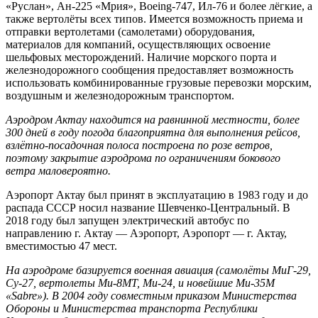
«Руслан», Ан-225 «Мрия», Boeing-747, Ил-76 и более лёгкие, а
также вертолёты всех типов. Имеется возможность приема и
отправки вертолетами (самолетами) оборудования,
материалов для компаний, осуществляющих освоение
шельфовых месторождений. Наличие морского порта и
железнодорожного сообщения предоставляет возможность
использовать комбинированные грузовые перевозки морским,
воздушным и железнодорожным транспортом.
Аэродром Актау находится на равнинной местности, более
300 дней в году погода благоприятна для выполнения рейсов,
взлётно-посадочная полоса построена по розе ветров,
поэтому закрытие аэродрома по ограничениям бокового
ветра маловероятно.
Аэропорт Актау был принят в эксплуатацию в 1983 году и до
распада СССР носил название Шевченко-Центральный. В
2018 году был запущен электрический автобус по
направлению г. Актау — Аэропорт, Аэропорт — г. Актау,
вместимостью 47 мест.
На аэродроме базируется военная авиация (самолёты МиГ-29,
Су-27, вертолеты Ми-8МТ, Ми-24, и новейшие Ми-35M
«Sabre»). В 2004 году совместным приказом Министерства
Обороны и Министерства транспорта Республики