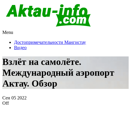
Menu
Актау и Мангистау
Про город Актау и Мангистаускую область, западный
Казахстан
Достопримечательности Мангистау
Видео
Взлёт на самолёте.
Международный аэропорт
Актау. Обзор
Сен
05
2022
Off