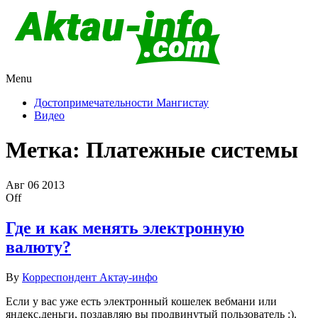
Menu
Актау и Мангистау
Про город Актау и Мангистаускую область, западный
Казахстан
Достопримечательности Мангистау
Видео
Метка:
Платежные системы
Авг
06
2013
Off
Где и как менять электронную
валюту?
By
Корреспондент Актау-инфо
Если у вас уже есть электронный кошелек вебмани или
яндекс.деньги, поздавляю вы продвинутый пользователь :).